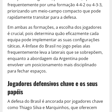
frequentemente por uma formação 4-4-2 ou 4-3-3,
priorizando um meio-campo compacto que pode
rapidamente transitar para a defesa.
Em ambas as formações, a escolha dos jogadores
é crucial, pois determina quão eficazmente cada
equipa pode implementar as suas configurações
táticas. A ênfase do Brasil no jogo pelas alas
frequentemente leva a laterais que se sobrepõem,
enquanto a abordagem da Argentina pode
envolver um posicionamento mais disciplinado
para fechar espaços.
Jogadores defensivos chave e os seus
papéis
A defesa do Brasil é ancorada por jogadores chave
como Thiago Silva e Marquinhos, que oferecem