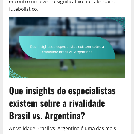
encontro um evento significativo no calendário
futebolístico.
Que insights de especialistas
existem sobre a rivalidade
Brasil vs. Argentina?
A rivalidade Brasil vs. Argentina é uma das mais