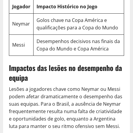
Jogador
Impacto Histórico no Jogo
Golos chave na Copa América e
Neymar
qualificações para a Copa do Mundo
Desempenhos decisivos nas finais da
Messi
Copa do Mundo e Copa América
Impactos das lesões no desempenho da
equipa
Lesões a jogadores chave como Neymar ou Messi
podem afetar dramaticamente o desempenho das
suas equipas. Para o Brasil, a ausência de Neymar
frequentemente resulta numa falta de criatividade
e oportunidades de golo, enquanto a Argentina
luta para manter o seu ritmo ofensivo sem Messi.