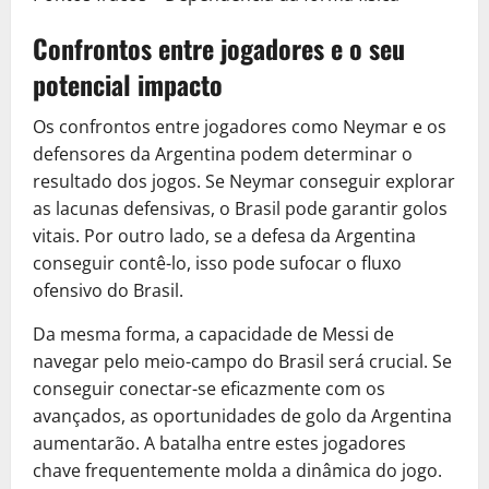
Confrontos entre jogadores e o seu
potencial impacto
Os confrontos entre jogadores como Neymar e os
defensores da Argentina podem determinar o
resultado dos jogos. Se Neymar conseguir explorar
as lacunas defensivas, o Brasil pode garantir golos
vitais. Por outro lado, se a defesa da Argentina
conseguir contê-lo, isso pode sufocar o fluxo
ofensivo do Brasil.
Da mesma forma, a capacidade de Messi de
navegar pelo meio-campo do Brasil será crucial. Se
conseguir conectar-se eficazmente com os
avançados, as oportunidades de golo da Argentina
aumentarão. A batalha entre estes jogadores
chave frequentemente molda a dinâmica do jogo.