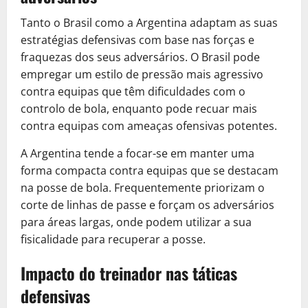
Tanto o Brasil como a Argentina adaptam as suas
estratégias defensivas com base nas forças e
fraquezas dos seus adversários. O Brasil pode
empregar um estilo de pressão mais agressivo
contra equipas que têm dificuldades com o
controlo de bola, enquanto pode recuar mais
contra equipas com ameaças ofensivas potentes.
A Argentina tende a focar-se em manter uma
forma compacta contra equipas que se destacam
na posse de bola. Frequentemente priorizam o
corte de linhas de passe e forçam os adversários
para áreas largas, onde podem utilizar a sua
fisicalidade para recuperar a posse.
Impacto do treinador nas táticas
defensivas