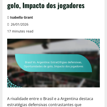
golo, Impacto dos jogadores
Isabella Grant
26/01/2026
17 minutes read
A rivalidade entre o Brasil e a Argentina destaca
estratégias defensivas contrastantes que