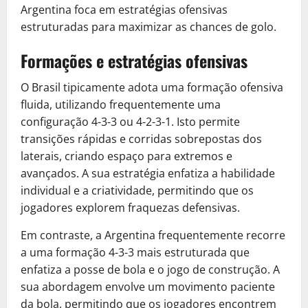
Argentina foca em estratégias ofensivas
estruturadas para maximizar as chances de golo.
Formações e estratégias ofensivas
O Brasil tipicamente adota uma formação ofensiva
fluida, utilizando frequentemente uma
configuração 4-3-3 ou 4-2-3-1. Isto permite
transições rápidas e corridas sobrepostas dos
laterais, criando espaço para extremos e
avançados. A sua estratégia enfatiza a habilidade
individual e a criatividade, permitindo que os
jogadores explorem fraquezas defensivas.
Em contraste, a Argentina frequentemente recorre
a uma formação 4-3-3 mais estruturada que
enfatiza a posse de bola e o jogo de construção. A
sua abordagem envolve um movimento paciente
da bola, permitindo que os jogadores encontrem