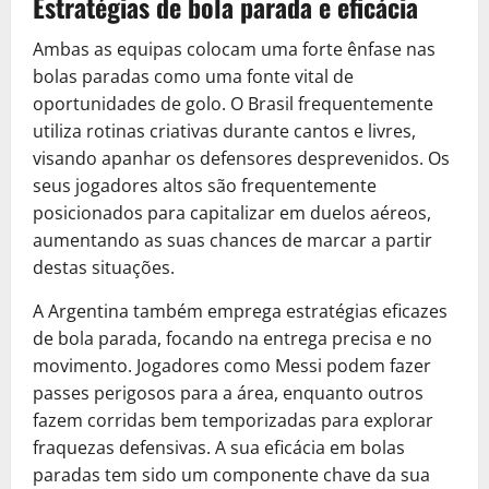
Estratégias de bola parada e eficácia
Ambas as equipas colocam uma forte ênfase nas
bolas paradas como uma fonte vital de
oportunidades de golo. O Brasil frequentemente
utiliza rotinas criativas durante cantos e livres,
visando apanhar os defensores desprevenidos. Os
seus jogadores altos são frequentemente
posicionados para capitalizar em duelos aéreos,
aumentando as suas chances de marcar a partir
destas situações.
A Argentina também emprega estratégias eficazes
de bola parada, focando na entrega precisa e no
movimento. Jogadores como Messi podem fazer
passes perigosos para a área, enquanto outros
fazem corridas bem temporizadas para explorar
fraquezas defensivas. A sua eficácia em bolas
paradas tem sido um componente chave da sua