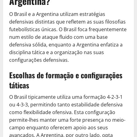
Argentina?
O Brasil e a Argentina utilizam estratégias
defensivas distintas que refletem as suas filosofias
futebolísticas únicas. O Brasil foca frequentemente
num estilo de ataque fluido com uma base
defensiva sólida, enquanto a Argentina enfatiza a
disciplina tática e a organização nas suas
configurações defensivas.
Escolhas de formação e configurações
táticas
O Brasil tipicamente utiliza uma formação 4-2-3-1
ou 4-3-3, permitindo tanto estabilidade defensiva
como flexibilidade ofensiva. Esta configuração
permite-lhes manter uma forte presença no meio-
campo enquanto oferecem apoio aos seus
avançados. A Argentina, por outro lado, opta