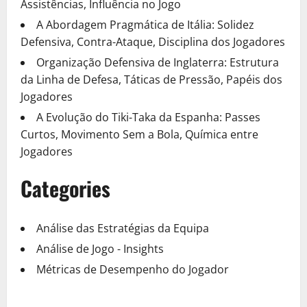
Assistências, Influência no Jogo
A Abordagem Pragmática de Itália: Solidez
Defensiva, Contra-Ataque, Disciplina dos Jogadores
Organização Defensiva de Inglaterra: Estrutura
da Linha de Defesa, Táticas de Pressão, Papéis dos
Jogadores
A Evolução do Tiki-Taka da Espanha: Passes
Curtos, Movimento Sem a Bola, Química entre
Jogadores
Categories
Análise das Estratégias da Equipa
Análise de Jogo - Insights
Métricas de Desempenho do Jogador