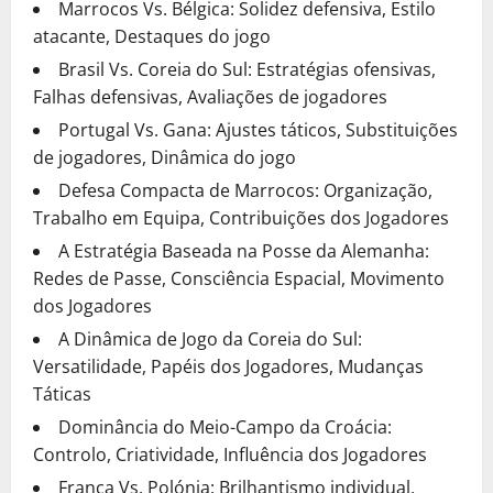
Marrocos Vs. Bélgica: Solidez defensiva, Estilo
atacante, Destaques do jogo
Brasil Vs. Coreia do Sul: Estratégias ofensivas,
Falhas defensivas, Avaliações de jogadores
Portugal Vs. Gana: Ajustes táticos, Substituições
de jogadores, Dinâmica do jogo
Defesa Compacta de Marrocos: Organização,
Trabalho em Equipa, Contribuições dos Jogadores
A Estratégia Baseada na Posse da Alemanha:
Redes de Passe, Consciência Espacial, Movimento
dos Jogadores
A Dinâmica de Jogo da Coreia do Sul:
Versatilidade, Papéis dos Jogadores, Mudanças
Táticas
Dominância do Meio-Campo da Croácia:
Controlo, Criatividade, Influência dos Jogadores
França Vs. Polónia: Brilhantismo individual,