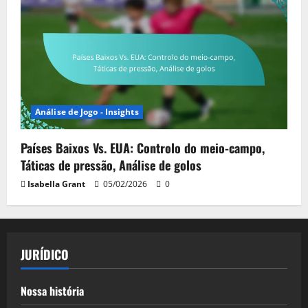
Análise de Jogo - Insights
Países Baixos Vs. EUA: Controlo do meio-campo,
Táticas de pressão, Análise de golos
Isabella Grant
05/02/2026
0
JURÍDICO
Nossa história