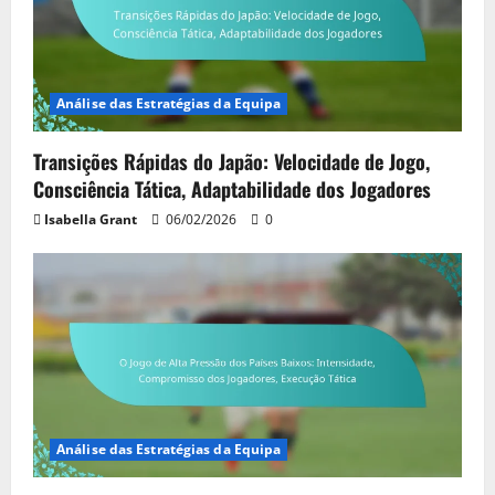
Análise das Estratégias da Equipa
Transições Rápidas do Japão: Velocidade de Jogo,
Consciência Tática, Adaptabilidade dos Jogadores
Isabella Grant
06/02/2026
0
Análise das Estratégias da Equipa