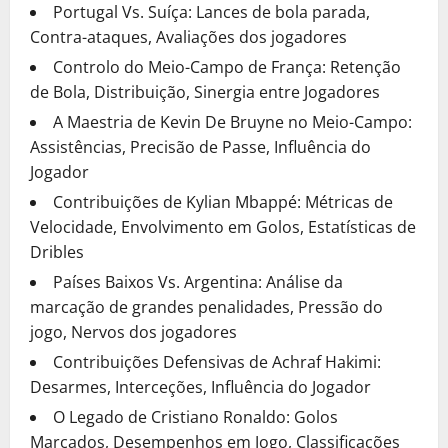
Portugal Vs. Suíça: Lances de bola parada,
Contra-ataques, Avaliações dos jogadores
Controlo do Meio-Campo de França: Retenção
de Bola, Distribuição, Sinergia entre Jogadores
A Maestria de Kevin De Bruyne no Meio-Campo:
Assistências, Precisão de Passe, Influência do
Jogador
Contribuições de Kylian Mbappé: Métricas de
Velocidade, Envolvimento em Golos, Estatísticas de
Dribles
Países Baixos Vs. Argentina: Análise da
marcação de grandes penalidades, Pressão do
jogo, Nervos dos jogadores
Contribuições Defensivas de Achraf Hakimi:
Desarmes, Interceções, Influência do Jogador
O Legado de Cristiano Ronaldo: Golos
Marcados, Desempenhos em Jogo, Classificações