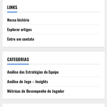
LINKS
Nossa história
Explorar artigos
Entre em contato
CATEGORIAS
Análise das Estratégias da Equipa
Análise de Jogo – Insights
Métricas de Desempenho do Jogador