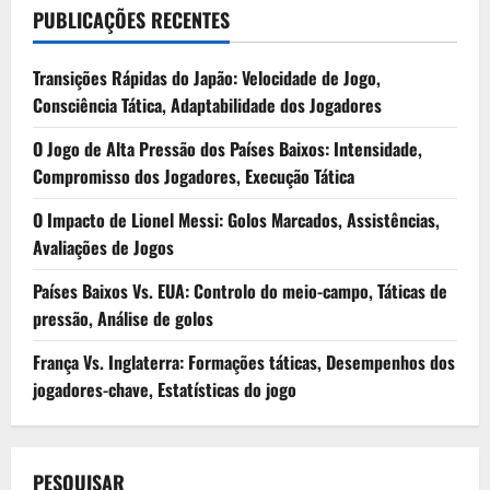
PUBLICAÇÕES RECENTES
Transições Rápidas do Japão: Velocidade de Jogo,
Consciência Tática, Adaptabilidade dos Jogadores
O Jogo de Alta Pressão dos Países Baixos: Intensidade,
Compromisso dos Jogadores, Execução Tática
O Impacto de Lionel Messi: Golos Marcados, Assistências,
Avaliações de Jogos
Países Baixos Vs. EUA: Controlo do meio-campo, Táticas de
pressão, Análise de golos
França Vs. Inglaterra: Formações táticas, Desempenhos dos
jogadores-chave, Estatísticas do jogo
PESQUISAR