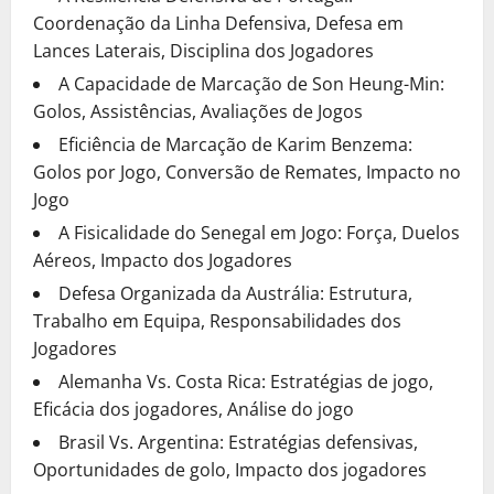
Coordenação da Linha Defensiva, Defesa em
Lances Laterais, Disciplina dos Jogadores
A Capacidade de Marcação de Son Heung-Min:
Golos, Assistências, Avaliações de Jogos
Eficiência de Marcação de Karim Benzema:
Golos por Jogo, Conversão de Remates, Impacto no
Jogo
A Fisicalidade do Senegal em Jogo: Força, Duelos
Aéreos, Impacto dos Jogadores
Defesa Organizada da Austrália: Estrutura,
Trabalho em Equipa, Responsabilidades dos
Jogadores
Alemanha Vs. Costa Rica: Estratégias de jogo,
Eficácia dos jogadores, Análise do jogo
Brasil Vs. Argentina: Estratégias defensivas,
Oportunidades de golo, Impacto dos jogadores