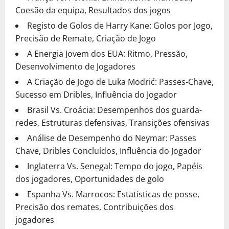
Coesão da equipa, Resultados dos jogos
Registo de Golos de Harry Kane: Golos por Jogo,
Precisão de Remate, Criação de Jogo
A Energia Jovem dos EUA: Ritmo, Pressão,
Desenvolvimento de Jogadores
A Criação de Jogo de Luka Modrić: Passes-Chave,
Sucesso em Dribles, Influência do Jogador
Brasil Vs. Croácia: Desempenhos dos guarda-
redes, Estruturas defensivas, Transições ofensivas
Análise de Desempenho do Neymar: Passes
Chave, Dribles Concluídos, Influência do Jogador
Inglaterra Vs. Senegal: Tempo do jogo, Papéis
dos jogadores, Oportunidades de golo
Espanha Vs. Marrocos: Estatísticas de posse,
Precisão dos remates, Contribuições dos
jogadores