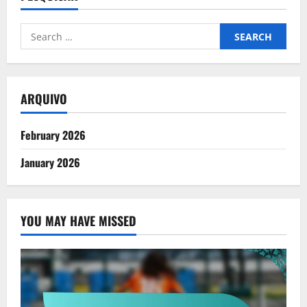
Search
for:
ARQUIVO
February 2026
January 2026
YOU MAY HAVE MISSED