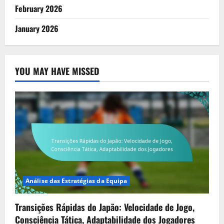
February 2026
January 2026
YOU MAY HAVE MISSED
Análise das Estratégias da Equipa
Transições Rápidas do Japão: Velocidade de Jogo,
Consciência Tática, Adaptabilidade dos Jogadores