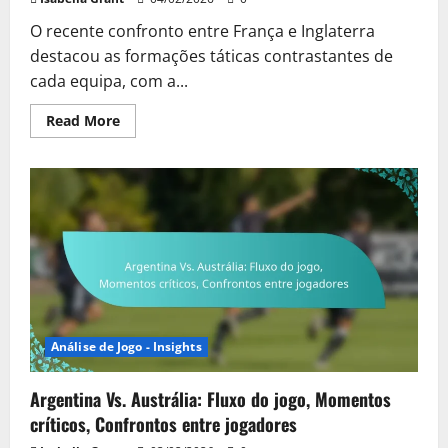
O recente confronto entre França e Inglaterra
destacou as formações táticas contrastantes de
cada equipa, com a...
Read
Read More
more
about
França
Vs.
Inglaterra:
Formações
táticas,
Desempenhos
dos
jogadores-
chave,
Estatísticas
do
jogo
Análise de Jogo - Insights
Argentina Vs. Austrália: Fluxo do jogo, Momentos
críticos, Confrontos entre jogadores