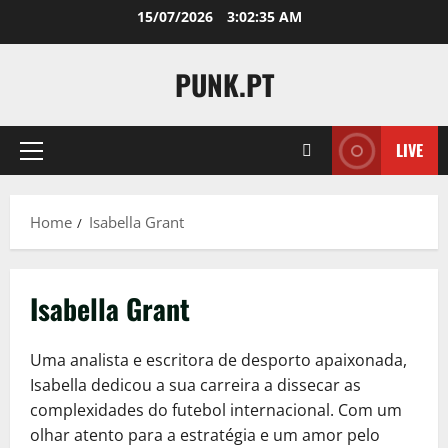
Skip
15/07/2026
3:02:35 AM
to
content
PUNK.PT
LIVE
Primary
Menu
Home
Isabella Grant
Isabella Grant
Uma analista e escritora de desporto apaixonada,
Isabella dedicou a sua carreira a dissecar as
complexidades do futebol internacional. Com um
olhar atento para a estratégia e um amor pelo