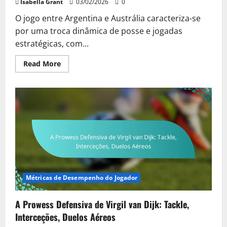
Isabella Grant
03/02/2026
0
O jogo entre Argentina e Austrália caracteriza-se
por uma troca dinâmica de posse e jogadas
estratégicas, com...
Read
Read More
more
about
Argentina
Vs.
Austrália:
Fluxo
do
jogo,
Momentos
críticos,
Confrontos
entre
jogadores
Métricas de Desempenho do Jogador
A Prowess Defensiva de Virgil van Dijk: Tackle,
Interceções, Duelos Aéreos