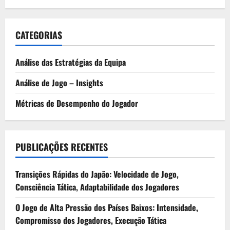
CATEGORIAS
Análise das Estratégias da Equipa
Análise de Jogo – Insights
Métricas de Desempenho do Jogador
PUBLICAÇÕES RECENTES
Transições Rápidas do Japão: Velocidade de Jogo,
Consciência Tática, Adaptabilidade dos Jogadores
O Jogo de Alta Pressão dos Países Baixos: Intensidade,
Compromisso dos Jogadores, Execução Tática