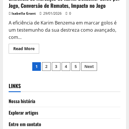
Jogo, Conversão de Remates, Impacto no Jogo
Isabella Grant
29/01/2026
0
A eficiência de Karim Benzema em marcar golos é
um testemunho da sua destreza como avançado,
com...
Read
Read More
more
about
Eficiência
Posts
de
1
2
3
4
5
Next
Marcação
de
pagination
Karim
Benzema:
Golos
LINKS
por
Jogo,
Conversão
Nossa história
de
Remates,
Impacto
Explorar artigos
no
Jogo
Entre em contato