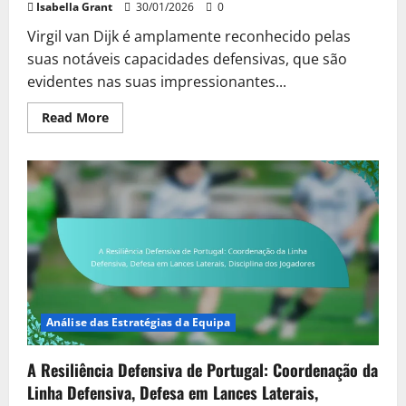
Isabella Grant
30/01/2026
0
Virgil van Dijk é amplamente reconhecido pelas
suas notáveis capacidades defensivas, que são
evidentes nas suas impressionantes...
Read
Read More
more
about
A
Prowess
Defensiva
de
Virgil
van
Dijk:
Tackle,
Interceções,
Duelos
Aéreos
Análise das Estratégias da Equipa
A Resiliência Defensiva de Portugal: Coordenação da
Linha Defensiva, Defesa em Lances Laterais,