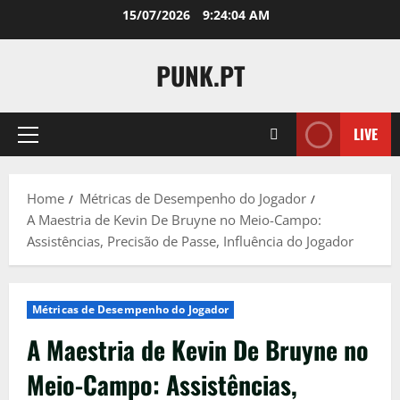
Skip
15/07/2026
9:24:06 AM
to
content
PUNK.PT
LIVE
Primary
Menu
Home
Métricas de Desempenho do Jogador
A Maestria de Kevin De Bruyne no Meio-Campo:
Assistências, Precisão de Passe, Influência do Jogador
Métricas de Desempenho do Jogador
A Maestria de Kevin De Bruyne no
Meio-Campo: Assistências,