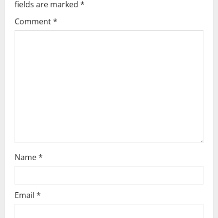
fields are marked
*
g
Comment
*
a
t
i
o
n
Name
*
Email
*