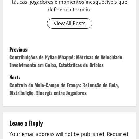
táticas, jogadores e momentos inesquecíveis que
definem o torneio.
View All Posts
P
Previous:
o
Contribuições de Kylian Mbappé: Métricas de Velocidade,
Envolvimento em Golos, Estatísticas de Dribles
s
Next:
t
Controlo do Meio-Campo de França: Retenção de Bola,
Distribuição, Sinergia entre Jogadores
n
a
v
Leave a Reply
Your email address will not be published.
Required
i