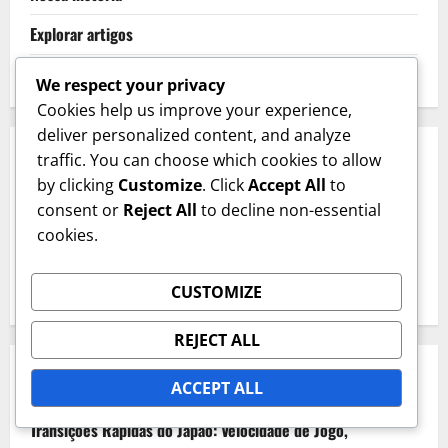
Explorar artigos
Entre em contato
We respect your privacy
Cookies help us improve your experience,
deliver personalized content, and analyze
CATEGORIAS
traffic. You can choose which cookies to allow
by clicking
Customize
. Click
Accept All
to
consent or
Reject All
to decline non-essential
Análise das Estratégias da Equipa
cookies.
Análise de Jogo – Insights
Métricas de Desempenho do Jogador
CUSTOMIZE
REJECT ALL
PUBLICAÇÕES RECENTES
ACCEPT ALL
Transições Rápidas do Japão: Velocidade de Jogo,