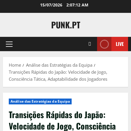
Skip
15/07/2026
2:07:13 AM
to
content
PUNK.PT
LIVE
Primary
Menu
Home
Análise das Estratégias da Equipa
Transições Rápidas do Japão: Velocidade de Jogo,
Consciência Tática, Adaptabilidade dos Jogadores
Análise das Estratégias da Equipa
Transições Rápidas do Japão:
Velocidade de Jogo, Consciência