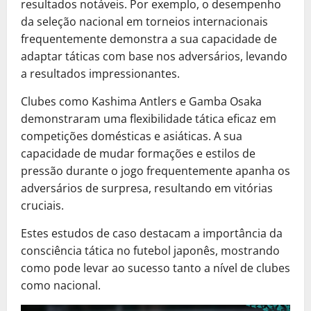
resultados notáveis. Por exemplo, o desempenho
da seleção nacional em torneios internacionais
frequentemente demonstra a sua capacidade de
adaptar táticas com base nos adversários, levando
a resultados impressionantes.
Clubes como Kashima Antlers e Gamba Osaka
demonstraram uma flexibilidade tática eficaz em
competições domésticas e asiáticas. A sua
capacidade de mudar formações e estilos de
pressão durante o jogo frequentemente apanha os
adversários de surpresa, resultando em vitórias
cruciais.
Estes estudos de caso destacam a importância da
consciência tática no futebol japonês, mostrando
como pode levar ao sucesso tanto a nível de clubes
como nacional.