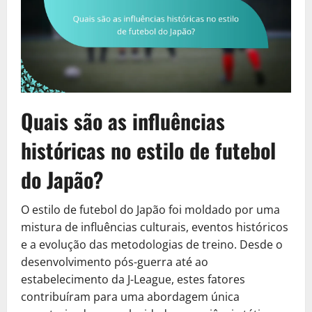
Quais são as influências
históricas no estilo de futebol
do Japão?
O estilo de futebol do Japão foi moldado por uma
mistura de influências culturais, eventos históricos
e a evolução das metodologias de treino. Desde o
desenvolvimento pós-guerra até ao
estabelecimento da J-League, estes fatores
contribuíram para uma abordagem única