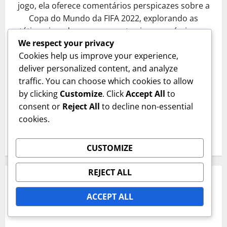
jogo, ela oferece comentários perspicazes sobre a
Copa do Mundo da FIFA 2022, explorando as
táticas, jogadores e momentos inesquecíveis que
We respect your privacy
definem o torneio.
Cookies help us improve your experience,
View All Posts
deliver personalized content, and analyze
traffic. You can choose which cookies to allow
by clicking
Customize
. Click
Accept All
to
P
consent or
Reject All
to decline non-essential
Previous:
cookies.
o
O Jogo de Alta Pressão dos Países Baixos: Intensidade,
Compromisso dos Jogadores, Execução Tática
s
CUSTOMIZE
t
REJECT ALL
Leave a Reply
n
ACCEPT ALL
Your email address will not be published.
Required
a
fields are marked
*