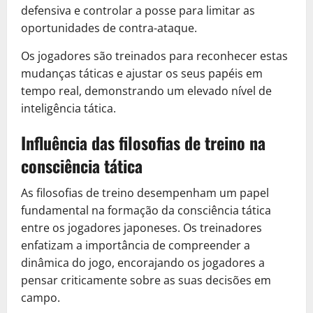
defensiva e controlar a posse para limitar as
oportunidades de contra-ataque.
Os jogadores são treinados para reconhecer estas
mudanças táticas e ajustar os seus papéis em
tempo real, demonstrando um elevado nível de
inteligência tática.
Influência das filosofias de treino na
consciência tática
As filosofias de treino desempenham um papel
fundamental na formação da consciência tática
entre os jogadores japoneses. Os treinadores
enfatizam a importância de compreender a
dinâmica do jogo, encorajando os jogadores a
pensar criticamente sobre as suas decisões em
campo.