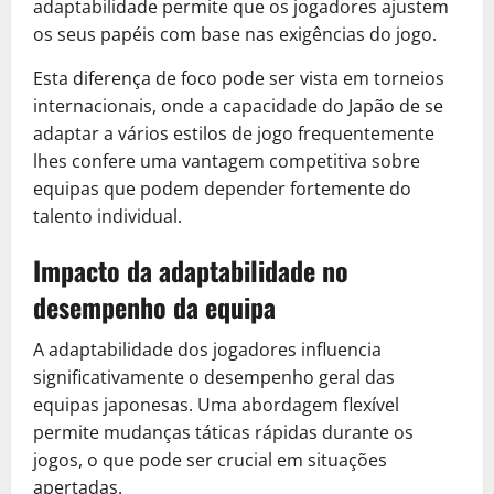
adaptabilidade permite que os jogadores ajustem
os seus papéis com base nas exigências do jogo.
Esta diferença de foco pode ser vista em torneios
internacionais, onde a capacidade do Japão de se
adaptar a vários estilos de jogo frequentemente
lhes confere uma vantagem competitiva sobre
equipas que podem depender fortemente do
talento individual.
Impacto da adaptabilidade no
desempenho da equipa
A adaptabilidade dos jogadores influencia
significativamente o desempenho geral das
equipas japonesas. Uma abordagem flexível
permite mudanças táticas rápidas durante os
jogos, o que pode ser crucial em situações
apertadas.