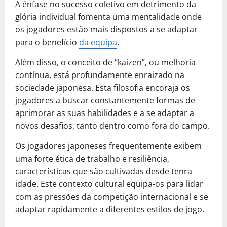
A ênfase no sucesso coletivo em detrimento da
glória individual fomenta uma mentalidade onde
os jogadores estão mais dispostos a se adaptar
para o benefício
da equipa
.
Além disso, o conceito de “kaizen”, ou melhoria
contínua, está profundamente enraizado na
sociedade japonesa. Esta filosofia encoraja os
jogadores a buscar constantemente formas de
aprimorar as suas habilidades e a se adaptar a
novos desafios, tanto dentro como fora do campo.
Os jogadores japoneses frequentemente exibem
uma forte ética de trabalho e resiliência,
características que são cultivadas desde tenra
idade. Este contexto cultural equipa-os para lidar
com as pressões da competição internacional e se
adaptar rapidamente a diferentes estilos de jogo.