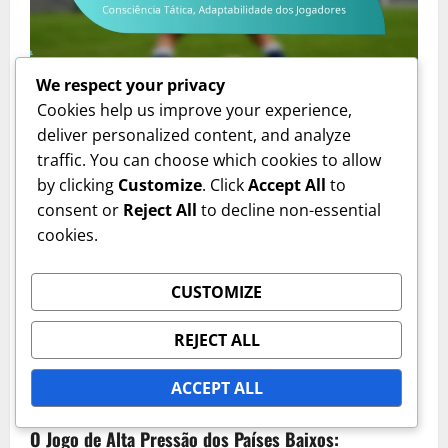
Análise das Estratégias da Equipa
We respect your privacy
Cookies help us improve your experience,
Transições Rápidas do Japão: Velocidade de Jogo,
deliver personalized content, and analyze
Consciência Tática, Adaptabilidade dos Jogadores
traffic. You can choose which cookies to allow
Isabella Grant
06/02/2026
0
by clicking
Customize
. Click
Accept All
to
consent or
Reject All
to decline non-essential
cookies.
CUSTOMIZE
REJECT ALL
ACCEPT ALL
Análise das Estratégias da Equipa
O Jogo de Alta Pressão dos Países Baixos: