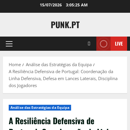
Skip
15/07/2026
3:05:26 AM
to
content
PUNK.PT
LIVE
Primary
Menu
Home
Análise das Estratégias da Equipa
A Resiliência Defensiva de Portugal: Coordenação da
Linha Defensiva, Defesa em Lances Laterais, Disciplina
dos Jogadores
Análise das Estratégias da Equipa
A Resiliência Defensiva de