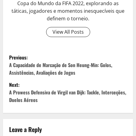
Copa do Mundo da FIFA 2022, explorando as
táticas, jogadores e momentos inesquecíveis que
definem o torneio.
View All Posts
P
Previous:
o
A Capacidade de Marcação de Son Heung-Min: Golos,
Assistências, Avaliações de Jogos
s
Next:
t
A Prowess Defensiva de Virgil van Dijk: Tackle, Interceções,
Duelos Aéreos
n
a
v
Leave a Reply