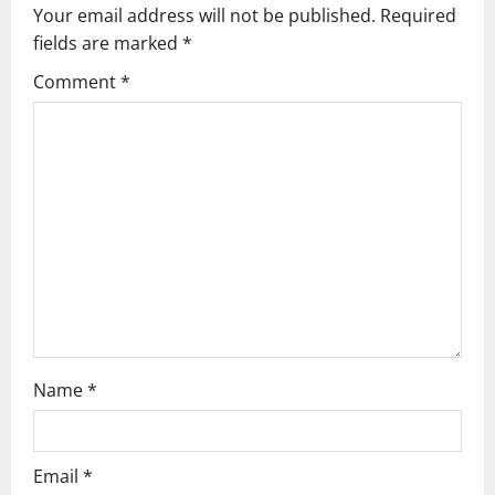
Your email address will not be published.
Required
i
fields are marked
*
g
Comment
*
a
t
i
o
n
Name
*
Email
*